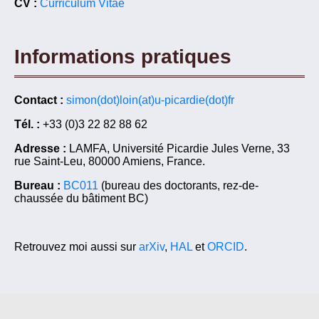
CV :
Curriculum Vitae
Informations pratiques
Contact :
simon(dot)loin(at)u-picardie(dot)fr
Tél. :
+33 (0)3 22 82 88 62
Adresse :
LAMFA, Université Picardie Jules Verne, 33
rue Saint-Leu, 80000 Amiens, France.
Bureau :
BC011
(bureau des doctorants, rez-de-
chaussée du bâtiment BC)
Retrouvez moi aussi sur
arXiv
,
HAL
et
ORCID
.